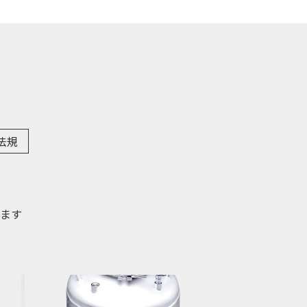
法規
ます