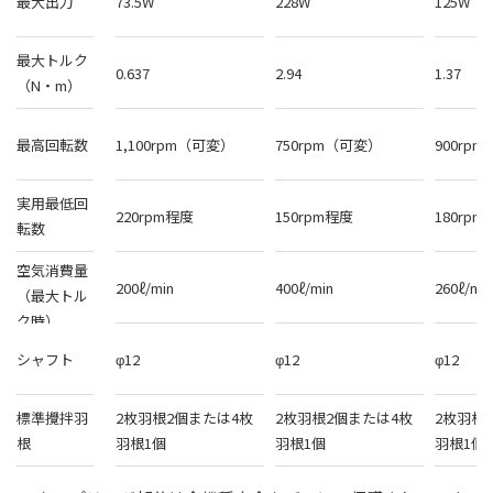
最大出力
73.5W
228W
125W
最大トルク
0.637
2.94
1.37
（N・m）
最高回転数
1,100rpm（可変）
750rpm（可変）
900rp
実用最低回
220rpm程度
150rpm程度
180rp
転数
空気消費量
200ℓ/min
400ℓ/min
260ℓ/min
（最大トル
ク時）
シャフト
φ12
φ12
φ12
標準攪拌羽
2枚羽根2個または4枚
2枚羽根2個または4枚
2枚羽根
根
羽根1個
羽根1個
羽根1個