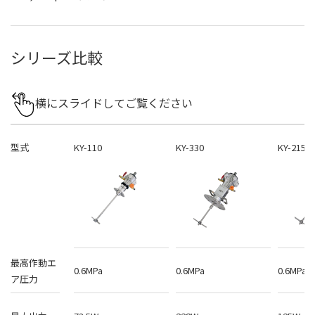
シリーズ比較
横にスライドしてご覧ください
型式
KY-110
KY-330
KY-215
最高作動エ
0.6MPa
0.6MPa
0.6MPa
ア圧力