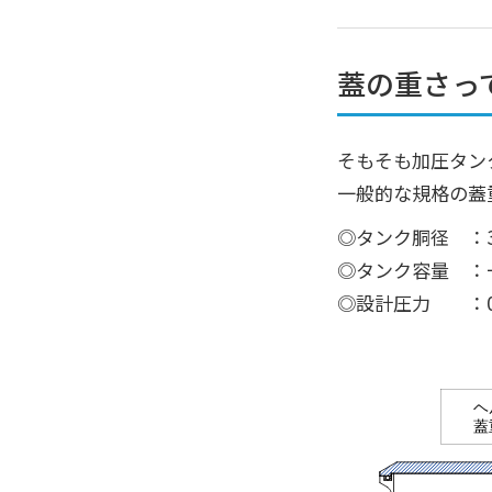
蓋の重さっ
そもそも加圧タン
一般的な規格の蓋
◎タンク胴径 ：3
◎タンク容量 ：一
◎設計圧力 ：0.