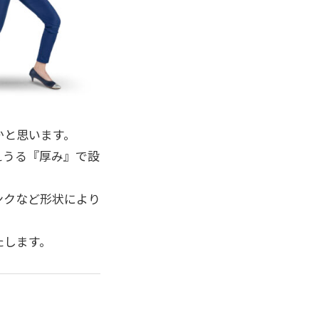
かと思います。
えうる『厚み』で設
ンクなど形状により
たします。