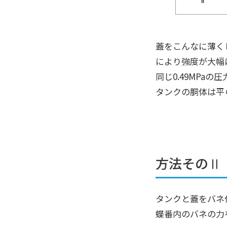
蓋をこんなに薄く
により強度が大幅
同じ0.49MPa
タンクの胴体は平
方法そのⅡ
タンクと蓋をバネ
蝶番内のバネの力