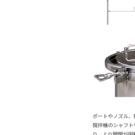
ポートやノズル、
撹拌機のシャフト
り、より開閉が困