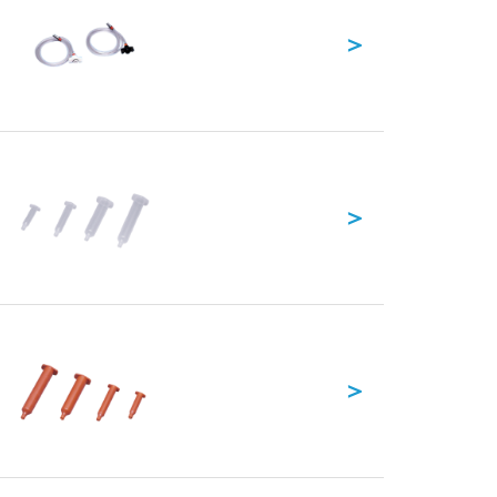
＞
＞
＞