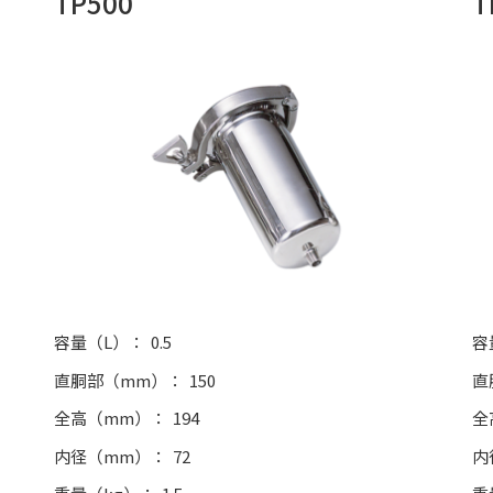
TP500
T
容量（L）
0.5
容
直胴部（mm）
150
直
全高（mm）
194
全
内径（mm）
72
内