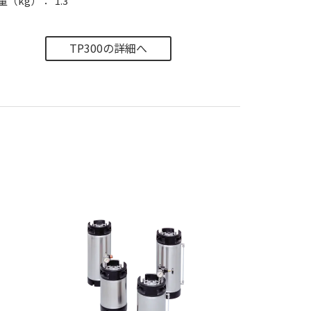
量（kg）
1.3
TP300の詳細へ