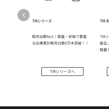
TMシリーズ
TM-
チクリップ採
販売台数No1！軽量・安価で豊富
TM
閉ができま
な在庫累計販売台数5万本突破！！
誕生
軽量
ズへ
TMシリーズへ