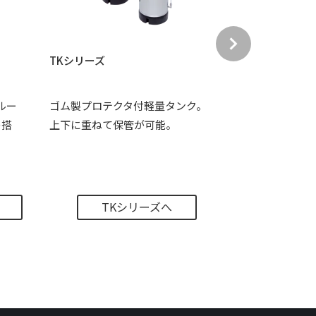
TKシリーズ
TAシリーズ
ルー
ゴム製プロテクタ付軽量タンク。
今お使いの容
の搭
上下に重ねて保管が可能。
使用可能。洗
す。
TKシリーズへ
T