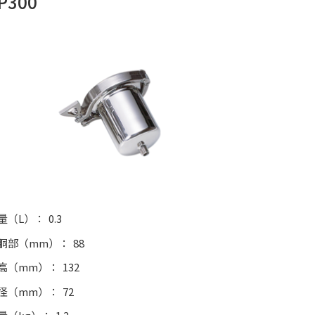
P300
量（L）
0.3
胴部（mm）
88
高（mm）
132
径（mm）
72