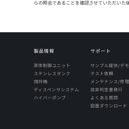
らの照会であることを確認させていただいた
製品情報
サポート
液体制御ユニット
サンプル提供/デ
ステンレスタンク
テスト依頼
撹拌機
メンテナンス/修
ディスペンサシステム
該非判定書発行
ハイバーポンプ
よくある質問
図面ダウンロード