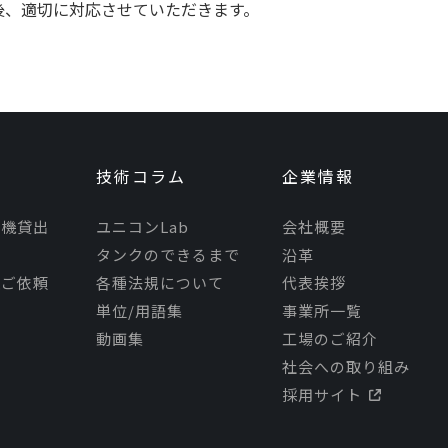
後、適切に対応させていただきます。
技術コラム
企業情報
モ機貸出
ユニコンLab
会社概要
タンクのできるまで
沿革
理ご依頼
各種法規について
代表挨拶
単位/用語集
事業所一覧
動画集
工場のご紹介
社会への取り組み
採用サイト