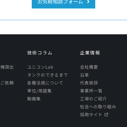
お気軽相談フォーム
技術コラム
企業情報
モ機貸出
ユニコンLab
会社概要
タンクのできるまで
沿革
理ご依頼
各種法規について
代表挨拶
単位/用語集
事業所一覧
動画集
工場のご紹介
社会への取り組み
採用サイト