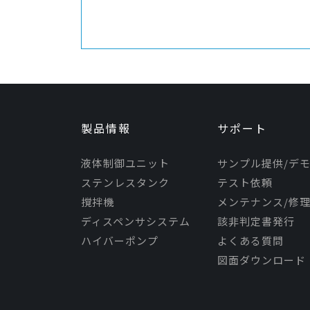
製品情報
サポート
液体制御ユニット
サンプル提供/デ
ステンレスタンク
テスト依頼
撹拌機
メンテナンス/修
ディスペンサシステム
該非判定書発行
ハイバーポンプ
よくある質問
図面ダウンロード