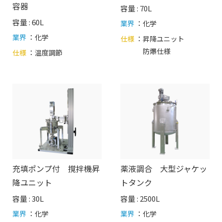
容器
容量 : 70L
容量 : 60L
業界
：化学
業界
：化学
仕様
：
昇降ユニット
防爆仕様
仕様
：
温度調節
充填ポンプ付 撹拌機昇
薬液調合 大型ジャケッ
降ユニット
トタンク
容量 : 30L
容量 : 2500L
業界
：化学
業界
：化学