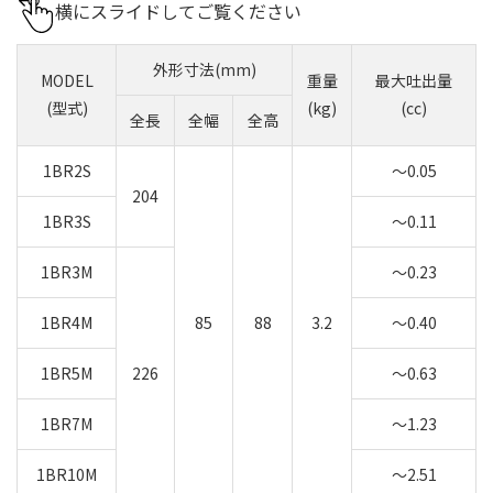
横にスライドしてご覧ください
外形寸法(mm)
MODEL
重量
最大吐出量
(型式)
(kg)
(cc)
全長
全幅
全高
1BR2S
～0.05
204
1BR3S
～0.11
1BR3M
～0.23
1BR4M
85
88
3.2
～0.40
1BR5M
226
～0.63
1BR7M
～1.23
1BR10M
～2.51