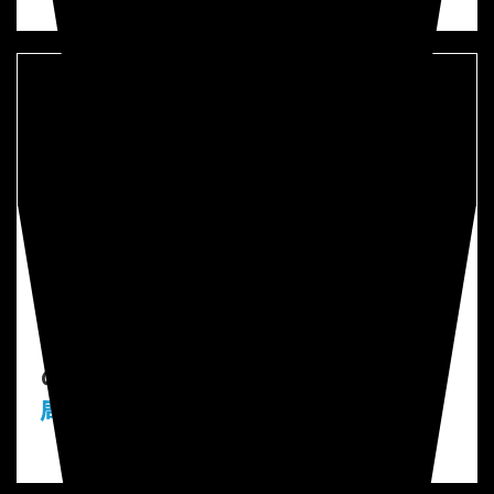
問題
2
加工油飛散による
作業環境を改善したい
MicroCoat®潤滑油塗布システムを導入することで
LPLV（低体積・低圧）
技術により潤滑油
の
ミスト飛散
を
コントロール
し
プレス機
周辺の汚染
などを解消