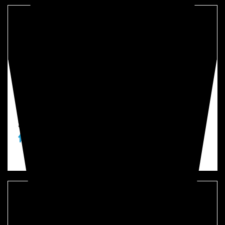
問題
3
金型の寿命を
長持ちさせたい
MicroCoat®潤滑油塗布システムを導入することで
適正な
油量コントロール
により
金型の損
傷
を防止
問題
4