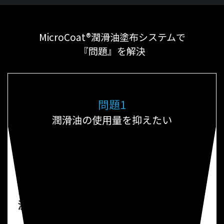
MicroCoat®潤滑油塗布システムで
『問題』を解決
問題
1
潤滑油の使用量を
抑えたい
MicroCoat®潤滑油塗布システムを導入することで
潤滑油
の
コスト削減
（最大70～80%）、
洗浄コストの削減