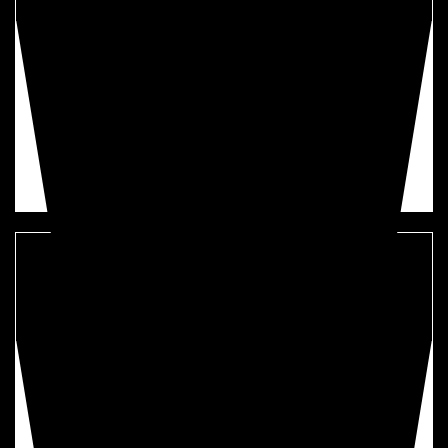
製品品質を
安定させたい
MicroCoat®潤滑油塗布システムを導入することで
過剰な油量を調整し、
かす上がり
を削減
問題
5
生産性を
向上させたい
MicroCoat®潤滑油塗布システムを導入することで