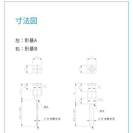
寸法図
左：針基A
右：針基B