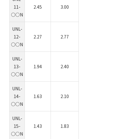
11-
2.45
3.00
○○N
UNL-
12-
2.27
2.77
○○N
UNL-
13-
1.94
2.40
○○N
UNL-
14-
1.63
2.10
○○N
UNL-
15-
1.43
1.83
○○N