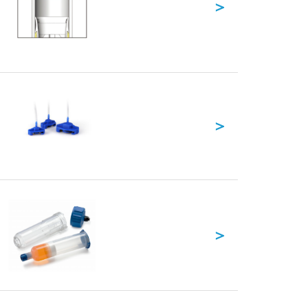
＞
＞
＞