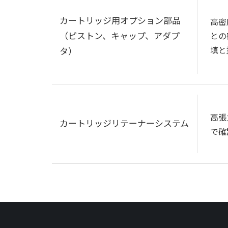
カートリッジ用オプション部品
高密
（ピストン、キャップ、アダプ
との
填と
タ）
高張
カートリッジリテーナーシステム
で確