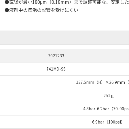
●直径が最小180μm（0.18mm）まで調整可能な、安定し
●液剤中の気泡の影響を受けにくい
7021233
741MD-SS
127.5mm（H）×26.9mm
251 g
4.8bar-6.2bar（70-90p
6.9bar（100psi）