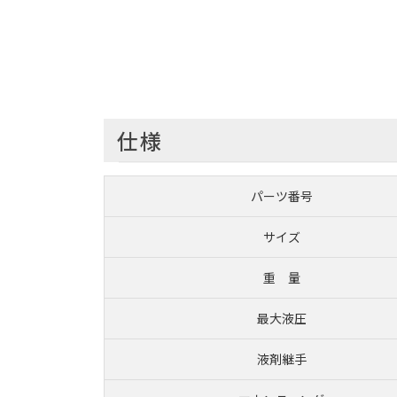
仕様
パーツ番号
サイズ
重 量
最大液圧
液剤継手