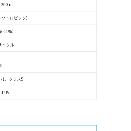
200 nl
s（チキソトロピック）
差< 1%）
00サイクル
I
73-1、クラス5
、TUV