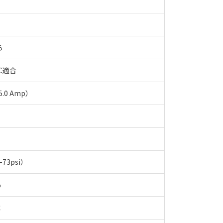
ら
LC適合
.0 Amp）
-73psi）
%
℃