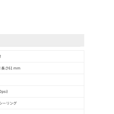
2
7×長さ61 mm
0psi）
トシーリング