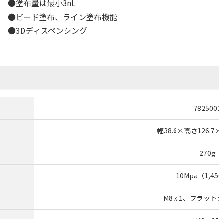
●塗布量は最小3nL
●ビード塗布、ライン塗布機能
●3Dディスペンシング
782500
幅38.6×高さ126.
270g
10Mpa（1,45
M8 x 1、フラッ