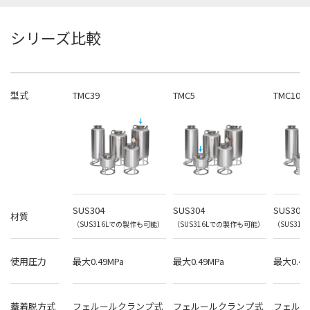
シリーズ比較
型式
TMC39
TMC5
TMC10
SUS304
SUS304
SUS304
材質
（SUS316Lでの製作も可能）
（SUS316Lでの製作も可能）
（SUS31
使用圧力
最大0.49MPa
最大0.49MPa
最大0.49
蓋着脱方式
フェルールクランプ式
フェルールクランプ式
フェルー