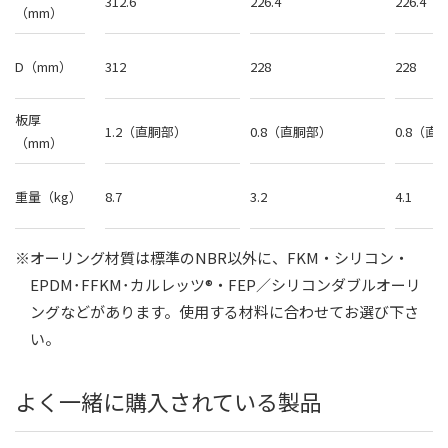
312.6
226.4
226.4
（mm）
D（mm）
312
228
228
板厚
1.2（直胴部）
0.8（直胴部）
0.8（直
（mm）
重量（kg）
8.7
3.2
4.1
※オーリング材質は標準のNBR以外に、FKM・シリコン・
EPDM･FFKM･カルレッツ®・FEP／シリコンダブルオーリ
ングなどがあります。
使用する材料に合わせてお選び下さ
い。
よく一緒に購入されている製品