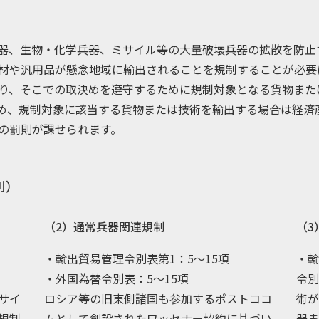
器、生物・化学兵器、ミサイル等の大量破壊兵器の拡散を防止
材や汎用品が懸念地域に輸出されることを規制することが必要
り、そこでの取決めを遵守するために規制対象となる貨物また
め、規制対象に該当する貨物または技術を輸出する場合は経済
の罰則が課せられます。
則）
（2）通常兵器関連規制
（3
・輸出貿易管理令別表第1：5～15項
・輸
・外国為替令別表：5～15項
令別
サイ
ロシア等の旧東側諸国も参加するポストココ
術が
規制
ムとして創設されたワッセナー協約に基づい
器ま