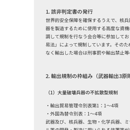
1. 該非判定書の発行
世界的安全保障を確保するうえで、核兵
器を製造するために使用する高度な資機
調して規制を行なう会合等に参加してお
易法」によって規制しています。そのた
なく輸出した場合は刑事罰や輸出禁止等
2. 輸出規制の枠組み（武器輸出3原
（1）大量破壊兵器の不拡散型規制
・輸出貿易管理令別表第1：1～4項
・外国為替令別表：1～4項
武器及び、核兵器、生物・化学兵器、ミ
ル等の開発・製造に用いられる装置等が