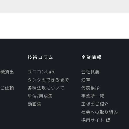
技術コラム
企業情報
モ機貸出
ユニコンLab
会社概要
タンクのできるまで
沿革
理ご依頼
各種法規について
代表挨拶
単位/用語集
事業所一覧
動画集
工場のご紹介
社会への取り組み
採用サイト