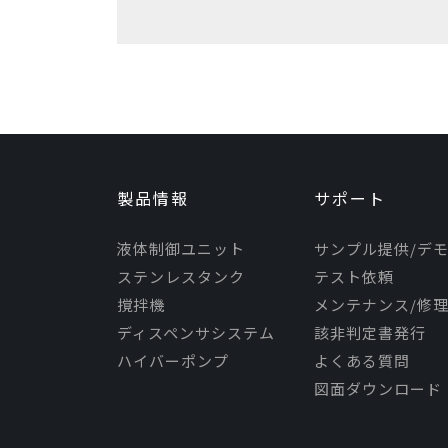
製品情報
サポート
液体制御ユニット
サンプル提供/デ
ステンレスタンク
テスト依頼
撹拌機
メンテナンス/修
ディスペンサシステム
該非判定書発行
ハイバーポンプ
よくある質問
図面ダウンロード