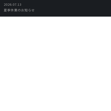
2026.07.13
夏季休業のお知らせ
2026.05.28
第28回インターフェックスジャパン に出展しました
2026.04.01
第28回インターフェックス ジャパン 出展のお知らせ
ユニコントロールズ株式会社
©️2026 UNICONTROLS Co.Ltd.