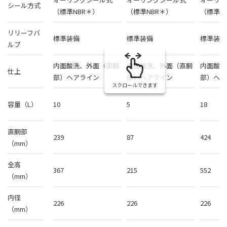
シール方式
（標準NBR＊）
（標準NBR＊）
（標準N
リリーフバ
標準装備
標準装備
標準装備
ルブ
内面酸洗、外面（直胴
内面酸洗、外面（直胴
内面酸洗
仕上
部）ヘアライン
部）ヘアライン
部）ヘア
スクロールできます
容量（L）
10
5
18
直胴部
239
87
424
（mm）
全高
367
215
552
（mm）
内径
226
226
226
（mm）