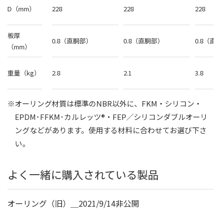
D（mm）
228
228
228
板厚
0.8（直胴部）
0.8（直胴部）
0.8（直
（mm）
重量（kg）
2.8
2.1
3.8
※オーリング材質は標準のNBR以外に、FKM・シリコン・
EPDM･FFKM･カルレッツ®・FEP／シリコンダブルオーリ
ングなどがあります。
使用する材料に合わせてお選び下さ
い。
よく一緒に購入されている製品
オーリング（旧）＿2021/9/14非公開