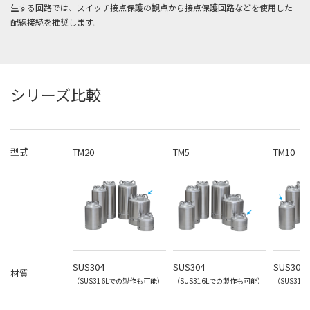
生する回路では、スイッチ接点保護の観点から接点保護回路などを使用した
配線接続を推奨します。
シリーズ比較
型式
TM20
TM5
TM10
SUS304
SUS304
SUS304
材質
（SUS316Lでの製作も可能）
（SUS316Lでの製作も可能）
（SUS31