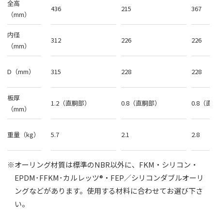
全高
436
215
367
（mm）
内径
312
226
226
（mm）
D（mm）
315
228
228
板厚
1.2（直胴部）
0.8（直胴部）
0.8（直
（mm）
重量（kg）
5.7
2.1
2.8
※オーリング材質は標準のNBR以外に、FKM・シリコン・
EPDM･FFKM･カルレッツ®・FEP／シリコンダブルオーリ
ングなどがあります。
使用する材料に合わせてお選び下さ
い。