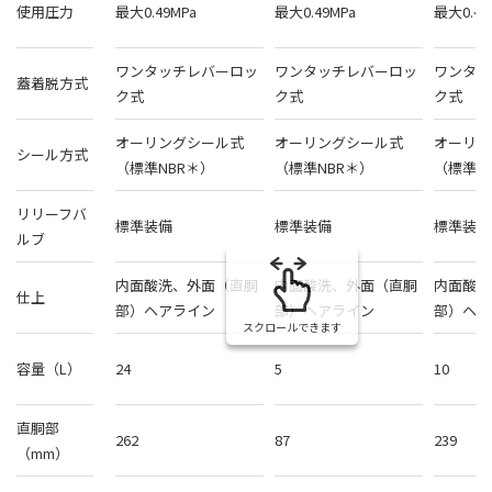
使用圧力
最大0.49MPa
最大0.49MPa
最大0.49
ワンタッチレバーロッ
ワンタッチレバーロッ
ワンタッ
蓋着脱方式
ク式
ク式
ク式
オーリングシール式
オーリングシール式
オーリン
シール方式
（標準NBR＊）
（標準NBR＊）
（標準N
リリーフバ
標準装備
標準装備
標準装備
ルブ
内面酸洗、外面（直胴
内面酸洗、外面（直胴
内面酸洗
仕上
部）ヘアライン
部）ヘアライン
部）ヘア
スクロールできます
容量（L）
24
5
10
直胴部
262
87
239
（mm）